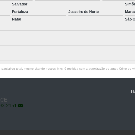
Salvador
Simõe
Fortaleza
Juazeiro do Norte
Mara
Natal
São G
parcial ou total, mesmo citando nossos links, é proibida sem a autorização do autor. Crime de vi
H
- CE
793-2151