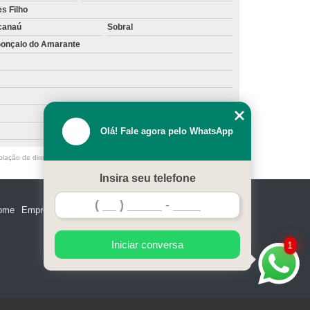
s Filho
canaú
Sobral
onçalo do Amarante
Olá! Fale agora pelo WhatsApp
olação de direito autoral – artigo 184 do Código Penal –
Lei 9610/98 - Lei
Insira seu telefone
ome
Empresa
Missão
Serviços
Contato
Mapa do site
Iniciar conversa
1