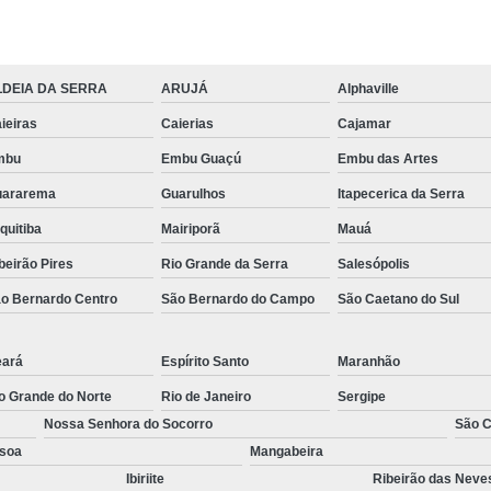
Tábua em Madeira Plástica para Cons
Tábua Madeira
Tábua para Construç
LDEIA DA SERRA
ARUJÁ
Alphaville
Tábua para Construç
ieiras
Caierias
Cajamar
mbu
Embu Guaçú
Embu das Artes
uararema
Guarulhos
Itapecerica da Serra
quitiba
Mairiporã
Mauá
beirão Pires
Rio Grande da Serra
Salesópolis
o Bernardo Centro
São Bernardo do Campo
São Caetano do Sul
ará
Espírito Santo
Maranhão
o Grande do Norte
Rio de Janeiro
Sergipe
Nossa Senhora do Socorro
São C
soa
Mangabeira
Ibiriite
Ribeirão das Neve