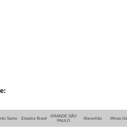
Madeira Plástica para Perg
Pergolado de Madeira de Plás
Pergolado de Madeir
Pergolado de Madeira Plástica Pre
Pergolado em Madeira Plá
Pergolado Madeira Plástica
Estante Porta Pallet
Porta Palle
Porta Pallet Industrial
Porta Pallet para Corredor E
Porta Pallet para 
e:
Tábua Construção de Madeira Plást
Tábua de Madeira Plástica Construçã
GRANDE SÃO
Tábua de Madeira Plástica para Obr
rito Santo
Estados Brasil
Maranhão
Minas Ge
PAULO