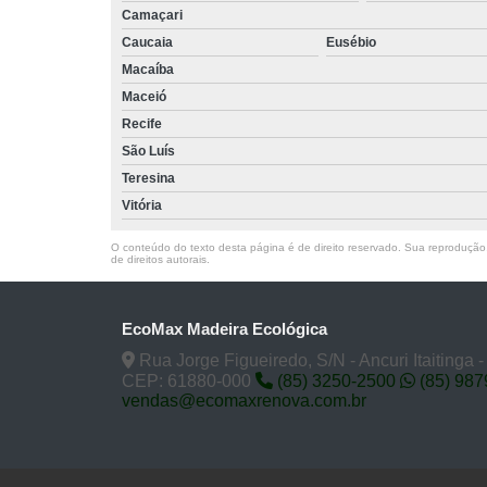
Camaçari
Caucaia
Eusébio
Macaíba
Maceió
Recife
São Luís
Teresina
Vitória
O conteúdo do texto desta página é de direito reservado. Sua reprodução, 
de direitos autorais
.
EcoMax Madeira Ecológica
Rua Jorge Figueiredo, S/N - Ancuri Itaitinga 
CEP: 61880-000
(85) 3250-2500
(85) 98
vendas@ecomaxrenova.com.br