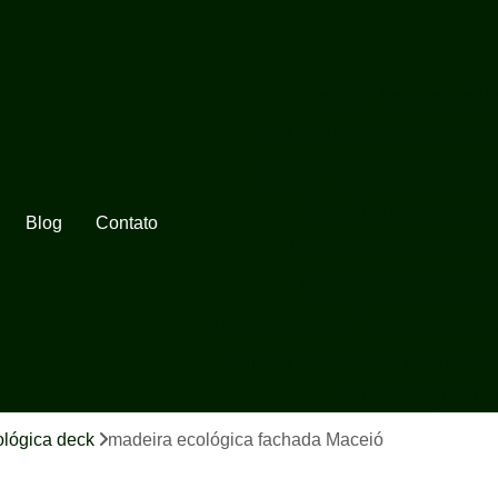
Deck de Madeira Ecoló
Deck de Madeira Plástica Pre
Deck em Plástico Imitando Mad
Deck Plástico Imitando 
Blog
Contato
Madeira de Plástico para 
Madeira Sintética para 
Lixeira de Madeira Plástica para Em
Lixeira de Madeira Plástica Sustent
Lixeira Ecológica de
Lixeira Ecológica de
ológica deck
madeira ecológica fachada Maceió
Lixeira Ecológica em Madeira 