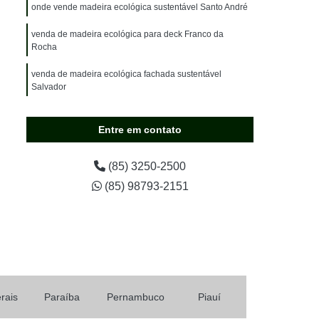
olado
Madeira Plástica Pergolado
onde vende madeira ecológica sustentável Santo André
tico
Pergolado de Madeira Plástica
venda de madeira ecológica para deck Franco da
Rocha
a Plástica com Policarbonato
venda de madeira ecológica fachada sustentável
ço
Pergolado de Plástico Imitando Madeira
Salvador
stica
Pergolado Madeira Plástica
venda de madeira ecológica para deck Diadema
 Preço
Pergolado Plástico Madeira
Entre em contato
t Armazenamento
Porta Pallet Convencional
(85) 3250-2500
Porta Pallet para Armazenamento
(85) 98793-2151
streito
Porta Pallet para Empresas
Mercados
Rack Porta Pallet
ica
Tábua Construção em Madeira Plástica
o
Tábua de Madeira Plástica para Construção
a
Tábua em Madeira Plástica de Construção
rais
Paraíba
Pernambuco
Piauí