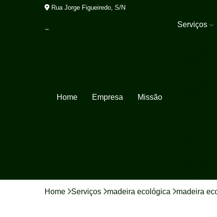
Rua Jorge Figueiredo, S/N
Serviços
Decks de
madeira
plástica
Lixeiras de
madeira
plástica
Home
Empresa
Missão
Madeira
ecológica
Madeira
plástica
Pergolados
de madeira
plástica
Home
Serviços
madeira ecológica
madeira ec
Porta pallet
Tábua de