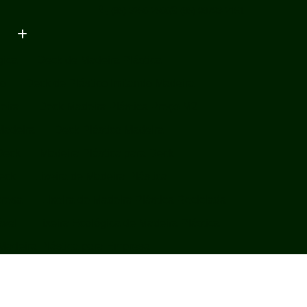
(85) 3250-2500
(85) 98793-2151
gica
Deck de Madeira Plástica
ço
Deck de Plástico Imitando Madeira
eira
Deck Madeira Plástica Preço M2
Madeira
Deck Plástico Madeira
Deck
Madeira Plástica para Deck
Deck
Lixeira de Madeira Plástica
presa
Lixeira de Madeira Plástica Reciclada
ável
Lixeira Ecológica de Madeira Plástica
 Madeira Plástica para Empresa
 Madeira Plástica Sustentável
Plástica
Lixeira em Madeira Plástica