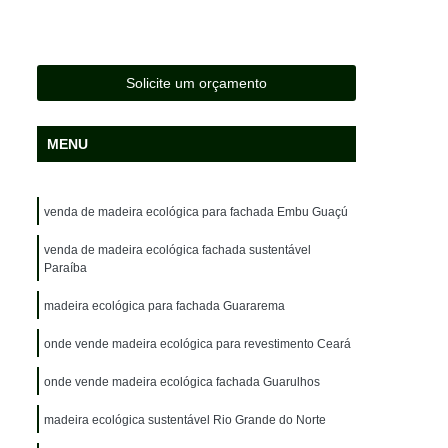
da
Lixeira em Madeira Plástica Sustentável
Madeira Ecológica Deck Sustentável
Madeira Ecológica Fachada Sustentável
Solicite um orçamento
Madeira Ecológica para Deck Sustentável
MENU
a
Madeira Ecológica para Revestimento
Madeira Ecológica Sustentável para Fachada
venda de madeira ecológica para fachada Embu Guaçú
ara Deck
Madeira Ecológica Plástica
Madeira Plástica Ambiental Deck
venda de madeira ecológica fachada sustentável
Paraíba
k
Madeira Plástica Ecológica
madeira ecológica para fachada Guararema
a Caminhão
Madeira Plástica Lixeira
onde vende madeira ecológica para revestimento Ceará
adeira Plástica Piso para Caminhão
onde vende madeira ecológica fachada Guarulhos
idade
Madeira Plástica Sustentável
ida
madeira ecológica sustentável Rio Grande do Norte
Madeira de Plástico para Pergolado