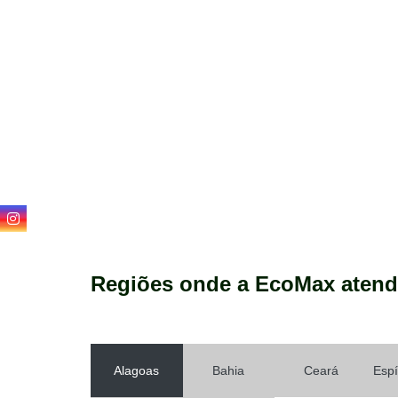
Regiões onde a EcoMax atend
Alagoas
Bahia
Ceará
Espí