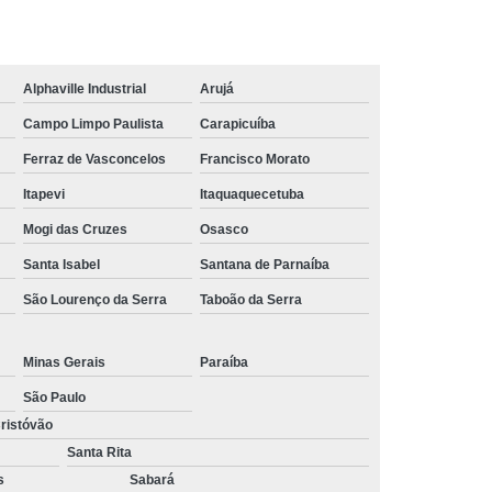
trução
Tábua em Madeira Plástica para Obra
 Plástica de Construção
ão Civil de Madeira Plástica
Alphaville Industrial
Arujá
ão Civil em Madeira Plástica
Campo Limpo Paulista
Carapicuíba
Ferraz de Vasconcelos
Francisco Morato
Itapevi
Itaquaquecetuba
Mogi das Cruzes
Osasco
Santa Isabel
Santana de Parnaíba
São Lourenço da Serra
Taboão da Serra
Minas Gerais
Paraíba
São Paulo
ristóvão
Santa Rita
s
Sabará