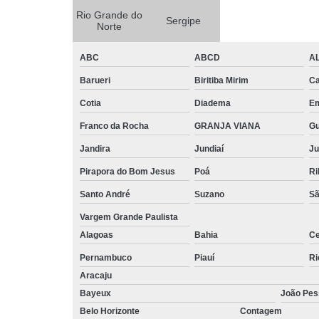
Rio Grande do
Sergipe
Norte
ABC
ABCD
A
Barueri
Biritiba Mirim
Ca
Cotia
Diadema
E
Franco da Rocha
GRANJA VIANA
G
Jandira
Jundiaí
Ju
Pirapora do Bom Jesus
Poá
Ri
Santo André
Suzano
Sã
Vargem Grande Paulista
Alagoas
Bahia
Ce
Pernambuco
Piauí
Ri
Aracaju
Bayeux
João Pes
Belo Horizonte
Contagem