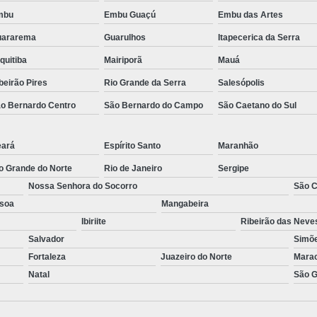
mbu
Embu Guaçú
Embu das Artes
uararema
Guarulhos
Itapecerica da Serra
quitiba
Mairiporã
Mauá
beirão Pires
Rio Grande da Serra
Salesópolis
o Bernardo Centro
São Bernardo do Campo
São Caetano do Sul
ará
Espírito Santo
Maranhão
o Grande do Norte
Rio de Janeiro
Sergipe
Nossa Senhora do Socorro
São C
soa
Mangabeira
Ibiriite
Ribeirão das Neve
Salvador
Simõe
Fortaleza
Juazeiro do Norte
Mara
Natal
São G