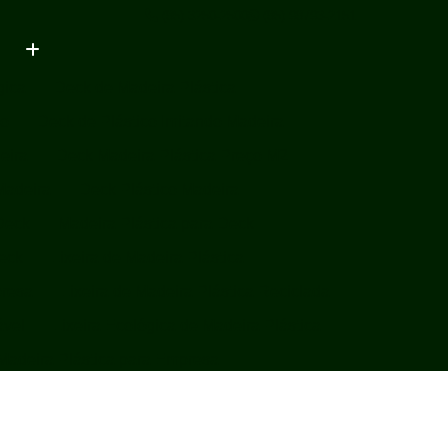
(85) 3250-2500
(85) 98793-2151
gica
Deck de Madeira Plástica
ço
Deck de Plástico Imitando Madeira
eira
Deck Madeira Plástica Preço M2
Madeira
Deck Plástico Madeira
Deck
Madeira Plástica para Deck
Deck
Lixeira de Madeira Plástica
presa
Lixeira de Madeira Plástica Reciclada
ável
Lixeira Ecológica de Madeira Plástica
 Madeira Plástica para Empresa
 Madeira Plástica Sustentável
Plástica
Lixeira em Madeira Plástica