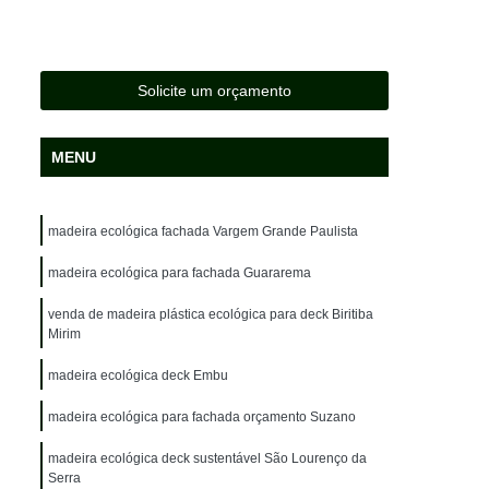
da
Lixeira em Madeira Plástica Sustentável
Madeira Ecológica Deck Sustentável
Madeira Ecológica Fachada Sustentável
Solicite um orçamento
Madeira Ecológica para Deck Sustentável
MENU
a
Madeira Ecológica para Revestimento
Madeira Ecológica Sustentável para Fachada
madeira ecológica fachada Vargem Grande Paulista
ara Deck
Madeira Ecológica Plástica
Madeira Plástica Ambiental Deck
madeira ecológica para fachada Guararema
k
Madeira Plástica Ecológica
venda de madeira plástica ecológica para deck Biritiba
Mirim
a Caminhão
Madeira Plástica Lixeira
madeira ecológica deck Embu
adeira Plástica Piso para Caminhão
madeira ecológica para fachada orçamento Suzano
idade
Madeira Plástica Sustentável
ida
madeira ecológica deck sustentável São Lourenço da
Madeira de Plástico para Pergolado
Serra