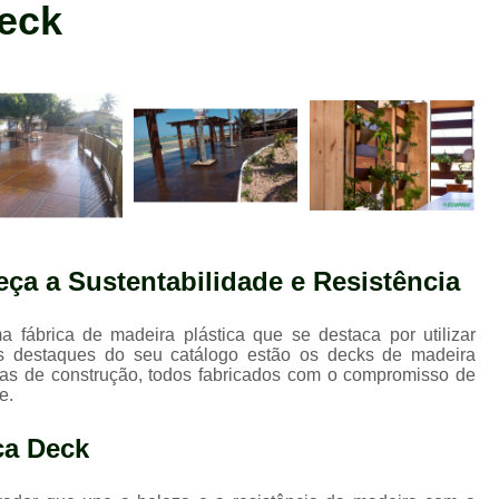
eck
Lixeira em Madeira Plástica Recicla
Madeira Ecológica Deck
Madeira Ecológica Fachada
Madeira Ecológica para Deck
Madeira Ecológica para Fachad
Madeira Ecológica Sustentável
Madeira Plástica Ecológica p
ça a Sustentabilidade e Resistência
Madeira Plástica Ambiental
Madeira Plástica Dec
a fábrica de madeira plástica que se destaca por utilizar
os destaques do seu catálogo estão os decks de madeira
Madeira Plástica Lastro par
tábuas de construção, todos fabricados com o compromisso de
Madeira Plástica Piso
M
e.
Madeira Plástica Sustentabil
ca Deck
Madeira Plástica Tábua sob Med