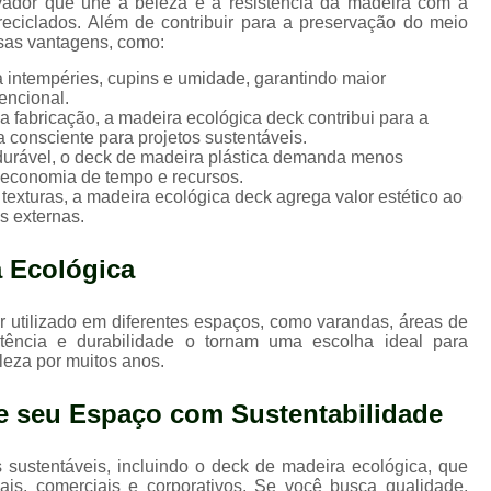
ador que une a beleza e a resistência da madeira com a
Madeira Plástica para Perg
 reciclados. Além de contribuir para a preservação do meio
rsas vantagens, como:
Pergolado de Madeira de Plás
 a intempéries, cupins e umidade, garantindo maior
Pergolado de Madeir
encional.
 na fabricação, a madeira ecológica deck contribui para a
Pergolado de Madeira Plástica Pre
consciente para projetos sustentáveis.
 durável, o deck de madeira plástica demanda menos
Pergolado em Madeira Plá
 economia de tempo e recursos.
Pergolado Madeira Plástica
 texturas, a madeira ecológica deck agrega valor estético ao
s externas.
Estante Porta Pallet
Porta Palle
a Ecológica
Porta Pallet Industrial
Porta Pallet para Corredor E
r utilizado em diferentes espaços, como varandas, áreas de
sistência e durabilidade o tornam uma escolha ideal para
Porta Pallet para 
leza por muitos anos.
Tábua Construção de Madeira Plást
e seu Espaço com Sustentabilidade
Tábua de Madeira Plástica Construçã
Tábua de Madeira Plástica para Obr
ustentáveis, incluindo o deck de madeira ecológica, que
ais, comerciais e corporativos. Se você busca qualidade,