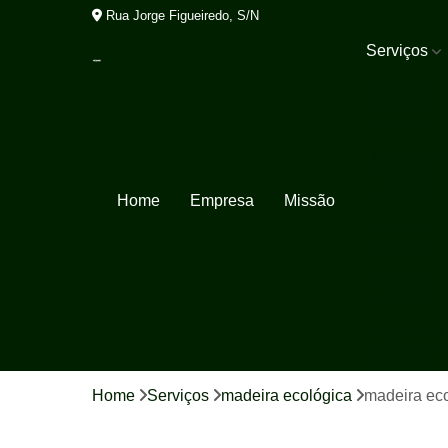
Rua Jorge Figueiredo, S/N
Serviços
Decks de
madeira
plástica
Lixeiras de
madeira
plástica
Home
Empresa
Missão
Madeira
ecológica
Madeira
plástica
Pergolados
de madeira
plástica
Home
Serviços
madeira ecológica
madeira ec
Porta pallet
Tábua de