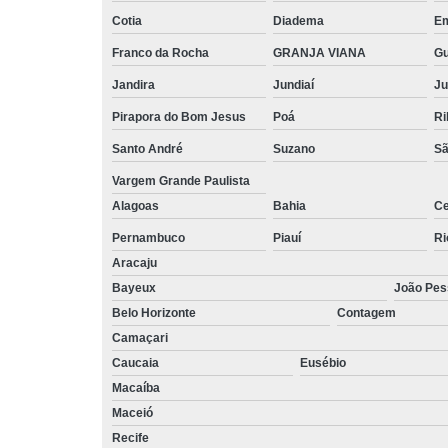
Cotia
Diadema
E
Franco da Rocha
GRANJA VIANA
G
Jandira
Jundiaí
Ju
Pirapora do Bom Jesus
Poá
Ri
Santo André
Suzano
Sã
Vargem Grande Paulista
Alagoas
Bahia
Ce
Pernambuco
Piauí
Ri
Aracaju
Bayeux
João Pes
Belo Horizonte
Contagem
Camaçari
Caucaia
Eusébio
Macaíba
Maceió
Recife