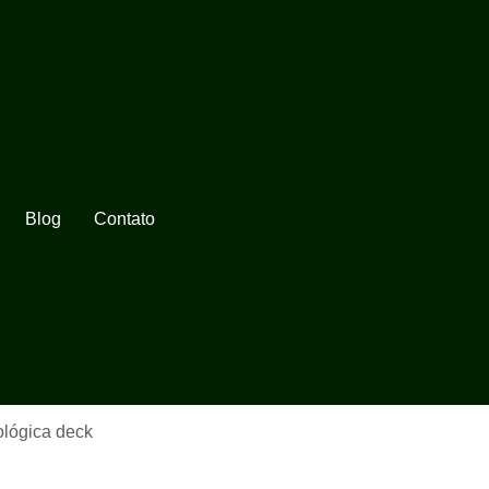
Deck de Madeira Ecoló
Deck de Madeira Plástica Pre
Deck em Plástico Imitando Mad
Deck Plástico Imitando 
Blog
Contato
Madeira de Plástico para 
Madeira Sintética para 
Lixeira de Madeira Plástica para Em
Lixeira de Madeira Plástica Sustent
Lixeira Ecológica de
Lixeira Ecológica de
ológica deck
Lixeira Ecológica em Madeira 