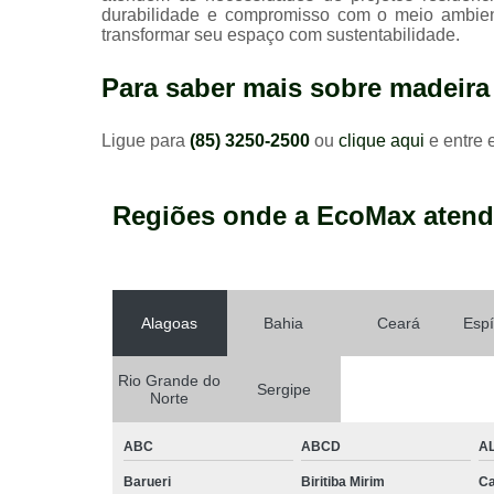
durabilidade e compromisso com o meio ambie
transformar seu espaço com sustentabilidade.
Para saber mais sobre madeira
Ligue para
(85) 3250-2500
ou
clique aqui
e entre 
Regiões onde a EcoMax atend
Alagoas
Bahia
Ceará
Espí
Rio Grande do
Sergipe
Norte
ABC
ABCD
A
Barueri
Biritiba Mirim
Ca