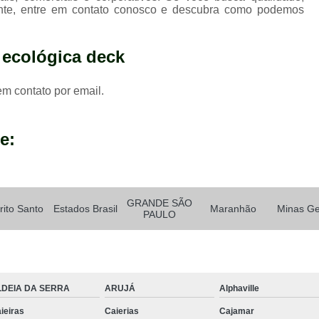
Tábua em Madeira Plástica para Cons
nte, entre em contato conosco e descubra como podemos
Tábua Madeira
Tábua para Construç
 ecológica deck
Tábua para Construç
em contato por email.
e:
GRANDE SÃO
rito Santo
Estados Brasil
Maranhão
Minas Ge
PAULO
LDEIA DA SERRA
ARUJÁ
Alphaville
ieiras
Caierias
Cajamar