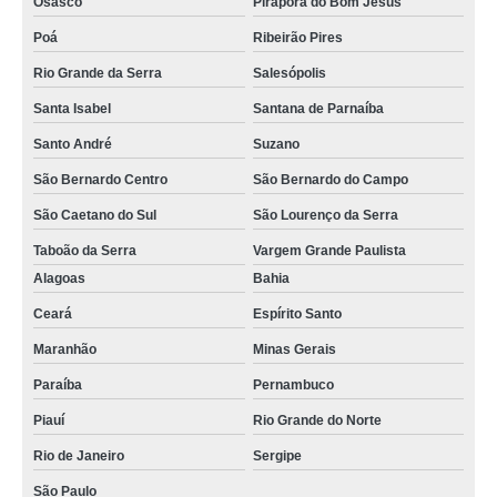
Osasco
Pirapora do Bom Jesus
Poá
Ribeirão Pires
Rio Grande da Serra
Salesópolis
Santa Isabel
Santana de Parnaíba
Santo André
Suzano
São Bernardo Centro
São Bernardo do Campo
São Caetano do Sul
São Lourenço da Serra
Taboão da Serra
Vargem Grande Paulista
Alagoas
Bahia
Ceará
Espírito Santo
Maranhão
Minas Gerais
Paraíba
Pernambuco
Piauí
Rio Grande do Norte
Rio de Janeiro
Sergipe
São Paulo