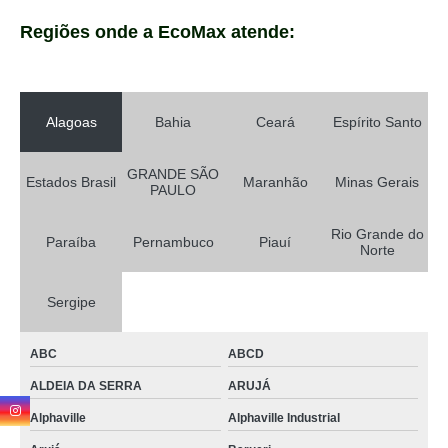
Regiões onde a EcoMax atende:
Alagoas
Bahia
Ceará
Espírito Santo
GRANDE SÃO
Estados Brasil
Maranhão
Minas Gerais
PAULO
Rio Grande do
Paraíba
Pernambuco
Piauí
Norte
Sergipe
ABC
ABCD
ALDEIA DA SERRA
ARUJÁ
Alphaville
Alphaville Industrial