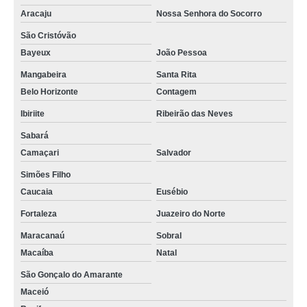
Aracaju
Nossa Senhora do Socorro
São Cristóvão
Bayeux
João Pessoa
Mangabeira
Santa Rita
Belo Horizonte
Contagem
Ibiriite
Ribeirão das Neves
Sabará
Camaçari
Salvador
Simões Filho
Caucaia
Eusébio
Fortaleza
Juazeiro do Norte
Maracanaú
Sobral
Macaíba
Natal
São Gonçalo do Amarante
Maceió