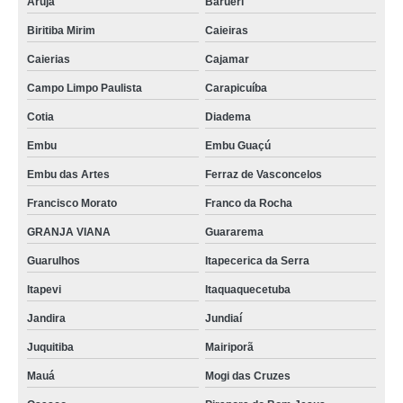
Arujá
Barueri
Biritiba Mirim
Caieiras
Caierias
Cajamar
Campo Limpo Paulista
Carapicuíba
Cotia
Diadema
Embu
Embu Guaçú
Embu das Artes
Ferraz de Vasconcelos
Francisco Morato
Franco da Rocha
GRANJA VIANA
Guararema
Guarulhos
Itapecerica da Serra
Itapevi
Itaquaquecetuba
Jandira
Jundiaí
Juquitiba
Mairiporã
Mauá
Mogi das Cruzes