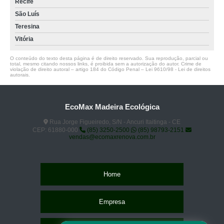
Recife
São Luís
Teresina
Vitória
O conteúdo do texto desta página é de direito reservado. Sua reprodução, parcial ou
total, mesmo citando nossos links, é proibida sem a autorização do autor. Crime de
violação de direito autoral – artigo 184 do Código Penal –
Lei 9610/98 - Lei de direitos
autorais
.
EcoMax Madeira Ecológica
Rua Jorge Figueiredo, S/N - Ancuri Itaitinga - CE
CEP: 61880-000
(85) 3250-2500
(85) 98793-2151
vendas@ecomaxrenova.com.br
Home
Empresa