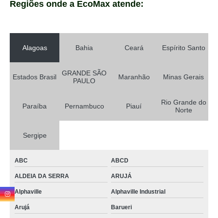
Regiões onde a EcoMax atende:
Alagoas
Bahia
Ceará
Espírito Santo
GRANDE SÃO
Estados Brasil
Maranhão
Minas Gerais
PAULO
Rio Grande do
Paraíba
Pernambuco
Piauí
Norte
Sergipe
ABC
ABCD
ALDEIA DA SERRA
ARUJÁ
Alphaville
Alphaville Industrial
Arujá
Barueri