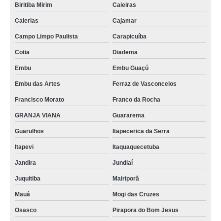
Biritiba Mirim
Caieiras
Caierias
Cajamar
Campo Limpo Paulista
Carapicuíba
Cotia
Diadema
Embu
Embu Guaçú
Embu das Artes
Ferraz de Vasconcelos
Francisco Morato
Franco da Rocha
GRANJA VIANA
Guararema
Guarulhos
Itapecerica da Serra
Itapevi
Itaquaquecetuba
Jandira
Jundiaí
Juquitiba
Mairiporã
Mauá
Mogi das Cruzes
Osasco
Pirapora do Bom Jesus