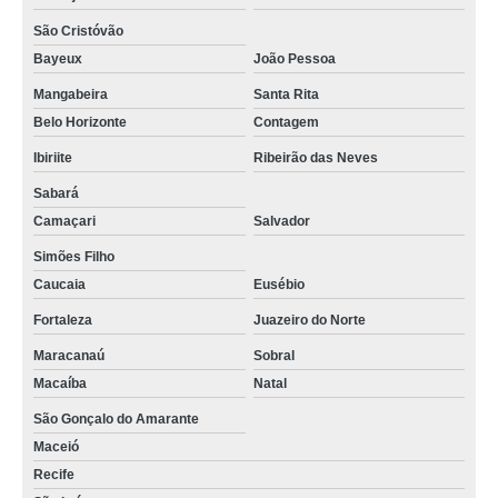
São Cristóvão
Bayeux
João Pessoa
Mangabeira
Santa Rita
Belo Horizonte
Contagem
Ibiriite
Ribeirão das Neves
Sabará
Camaçari
Salvador
Simões Filho
Caucaia
Eusébio
Fortaleza
Juazeiro do Norte
Maracanaú
Sobral
Macaíba
Natal
São Gonçalo do Amarante
Maceió
Recife