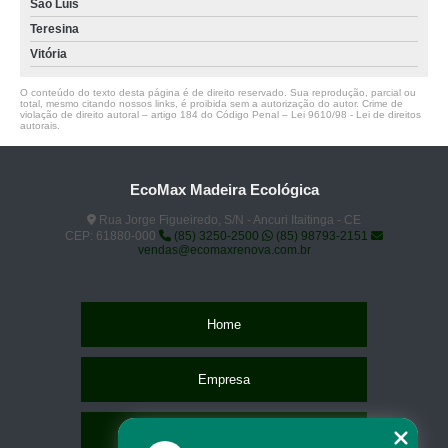
São Luís
Teresina
Vitória
O conteúdo do texto desta página é de direito reservado. Sua reprodução, parcial ou
total, mesmo citando nossos links, é proibida sem a autorização do autor. Crime de
violação de direito autoral – artigo 184 do Código Penal –
Lei 9610/98 - Lei de direitos
autorais
.
EcoMax Madeira Ecológica
Rua Jorge Figueiredo, S/N - Ancuri Itaitinga - CE
CEP: 61880-000
(85) 3250-2500
(85) 98793-2151
vendas@ecomaxrenova.com.br
Home
Empresa
Missão