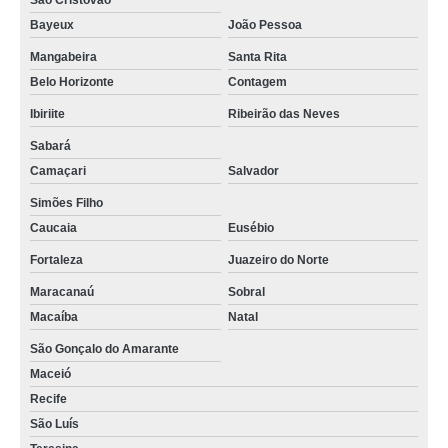
São Cristóvão
Bayeux
João Pessoa
Mangabeira
Santa Rita
Belo Horizonte
Contagem
Ibiriite
Ribeirão das Neves
Sabará
Camaçari
Salvador
Simões Filho
Caucaia
Eusébio
Fortaleza
Juazeiro do Norte
Maracanaú
Sobral
Macaíba
Natal
São Gonçalo do Amarante
Maceió
Recife
São Luís