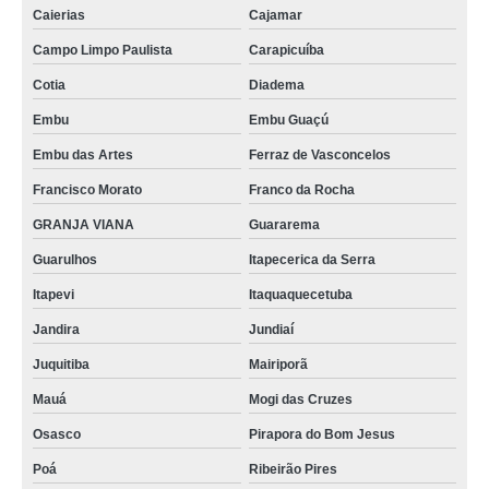
Caierias
Cajamar
Campo Limpo Paulista
Carapicuíba
Cotia
Diadema
Embu
Embu Guaçú
Embu das Artes
Ferraz de Vasconcelos
Francisco Morato
Franco da Rocha
GRANJA VIANA
Guararema
Guarulhos
Itapecerica da Serra
Itapevi
Itaquaquecetuba
Jandira
Jundiaí
Juquitiba
Mairiporã
Mauá
Mogi das Cruzes
Osasco
Pirapora do Bom Jesus
Poá
Ribeirão Pires