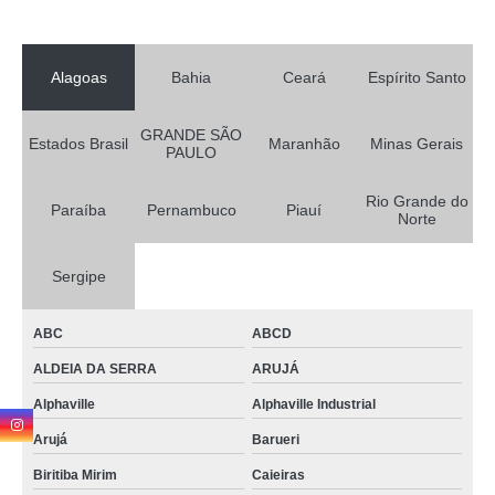
Alagoas
Bahia
Ceará
Espírito Santo
GRANDE SÃO
Estados Brasil
Maranhão
Minas Gerais
PAULO
Rio Grande do
Paraíba
Pernambuco
Piauí
Norte
Sergipe
ABC
ABCD
ALDEIA DA SERRA
ARUJÁ
Alphaville
Alphaville Industrial
Arujá
Barueri
Biritiba Mirim
Caieiras