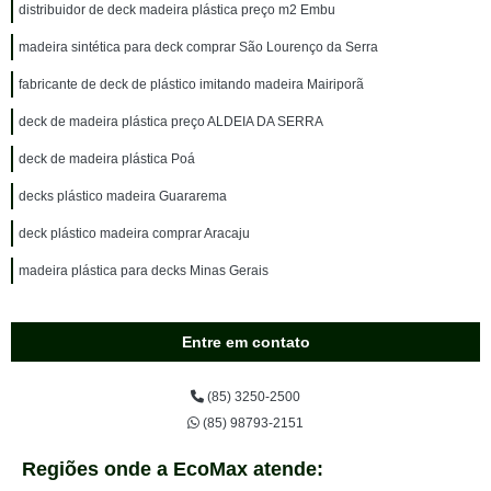
distribuidor de deck madeira plástica preço m2 Embu
madeira sintética para deck comprar São Lourenço da Serra
fabricante de deck de plástico imitando madeira Mairiporã
deck de madeira plástica preço ALDEIA DA SERRA
deck de madeira plástica Poá
decks plástico madeira Guararema
deck plástico madeira comprar Aracaju
madeira plástica para decks Minas Gerais
Entre em contato
(85) 3250-2500
(85) 98793-2151
Regiões onde a EcoMax atende: