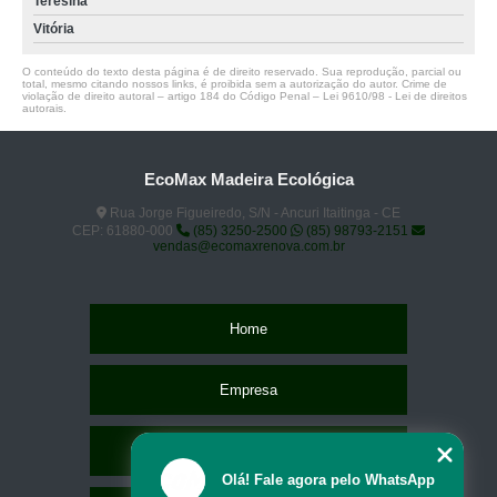
Teresina
Vitória
O conteúdo do texto desta página é de direito reservado. Sua reprodução, parcial ou
total, mesmo citando nossos links, é proibida sem a autorização do autor. Crime de
violação de direito autoral – artigo 184 do Código Penal –
Lei 9610/98 - Lei de direitos
autorais
.
EcoMax Madeira Ecológica
Rua Jorge Figueiredo, S/N - Ancuri Itaitinga - CE
CEP: 61880-000
(85) 3250-2500
(85) 98793-2151
vendas@ecomaxrenova.com.br
Home
Empresa
Missão
Olá! Fale agora pelo WhatsApp