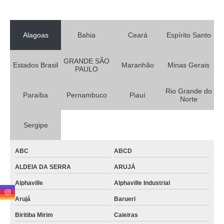
Alagoas
Bahia
Ceará
Espírito Santo
GRANDE SÃO
Estados Brasil
Maranhão
Minas Gerais
PAULO
Rio Grande do
Paraíba
Pernambuco
Piauí
Norte
Sergipe
ABC
ABCD
ALDEIA DA SERRA
ARUJÁ
Alphaville
Alphaville Industrial
Arujá
Barueri
Biritiba Mirim
Caieiras