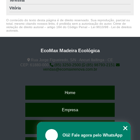
Teresina
Vitória
O conteúdo do texto desta página é de direito reservado. Sua reprodução, parcial ou
total, mesmo citando nossos links, é proibida sem a autorização do autor. Crime de
violação de direito autoral – artigo 184 do Código Penal –
Lei 9610/98 - Lei de direitos
autorais
.
EcoMax Madeira Ecológica
Rua Jorge Figueiredo, S/N - Ancuri Itaitinga - CE
CEP: 61880-000
(85) 3250-2500
(85) 98793-2151
vendas@ecomaxrenova.com.br
Home
Empresa
Missão
Olá! Fale agora pelo WhatsApp