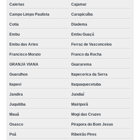
Caierias
Cajamar
Campo Limpo Paulista
Carapicuíba
Cotia
Diadema
Embu
Embu Guaçú
Embu das Artes
Ferraz de Vasconcelos
Francisco Morato
Franco da Rocha
GRANJA VIANA
Guararema
Guarulhos
Itapecerica da Serra
Itapevi
Itaquaquecetuba
Jandira
Jundiaí
Juquitiba
Mairiporã
Mauá
Mogi das Cruzes
Osasco
Pirapora do Bom Jesus
Poá
Ribeirão Pires