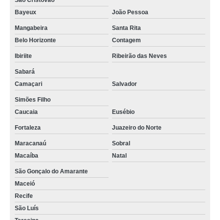
São Cristóvão
Bayeux
João Pessoa
Mangabeira
Santa Rita
Belo Horizonte
Contagem
Ibiriite
Ribeirão das Neves
Sabará
Camaçari
Salvador
Simões Filho
Caucaia
Eusébio
Fortaleza
Juazeiro do Norte
Maracanaú
Sobral
Macaíba
Natal
São Gonçalo do Amarante
Maceió
Recife
São Luís