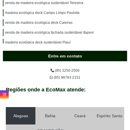
venda de madeira ecológica sustentável Teresina
madeira ecológica deck Campo Limpo Paulista
venda de madeira ecológica deck Caieiras
venda de madeira ecológica fachada sustentável Itapevi
madeira ecológica deck sustentável Piauí
madeira ecológica fachada sustentável Biritiba Mirim
Entre em contato
onde vende madeira ecológica deck sustentável Caierias
(85) 3250-2500
madeira ecológica para fachada Ribeirão das Neves
(85) 98793-2151
venda de madeira ecológica sustentável Jandira
Regiões onde a EcoMax atende:
onde vende madeira ecológica sustentável Bahia
onde vende madeira ecológica para deck Taboão da Serra
venda de madeira ecológica sustentável para fachada Pernambuco
Alagoas
Bahia
Ceará
Espírito Santo
onde vende madeira ecológica fachada Taboão da Serra