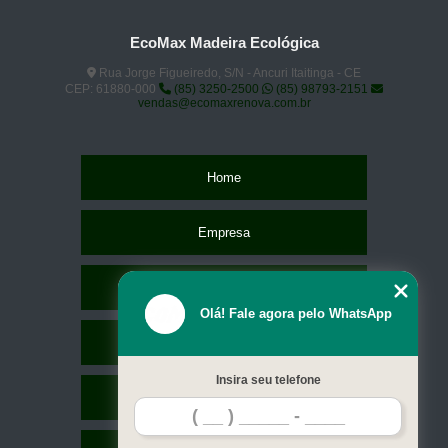
EcoMax Madeira Ecológica
Rua Jorge Figueiredo, S/N - Ancuri Itaitinga - CE
CEP: 61880-000
(85) 3250-2500
(85) 98793-2151
vendas@ecomaxrenova.com.br
Home
Empresa
Missão
Olá! Fale agora pelo WhatsApp
Serviços
Insira seu telefone
Contato