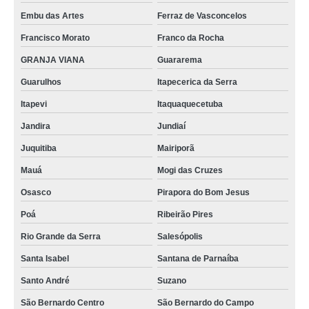
Embu das Artes
Ferraz de Vasconcelos
venda de madeira ecológica fachada sustentável Espírito Santo
Francisco Morato
Franco da Rocha
venda de madeira ecológica para revestimento Aracaju
GRANJA VIANA
Guararema
onde vende madeira plástica ecológica para deck Maceió
Guarulhos
Itapecerica da Serra
madeira ecológica sustentável ALDEIA DA SERRA
Itapevi
Itaquaquecetuba
onde vende madeira ecológica sustentável para fachada São Bernardo do
Campo
Jandira
Jundiaí
Juquitiba
Mairiporã
madeira ecológica para deck Pirapora do Bom Jesus
Mauá
Mogi das Cruzes
venda de madeira ecológica sustentável para fachada ALDEIA DA SERRA
Osasco
Pirapora do Bom Jesus
madeira ecológica fachada São Paulo
Poá
Ribeirão Pires
madeira ecológica sustentável para fachada Vargem Grande Paulista
Rio Grande da Serra
Salesópolis
venda de madeira ecológica para fachada Santana de Parnaíba
Santa Isabel
Santana de Parnaíba
onde vende madeira ecológica fachada sustentável ARUJÁ
Santo André
Suzano
onde vende madeira ecológica fachada Aracaju
São Bernardo Centro
São Bernardo do Campo