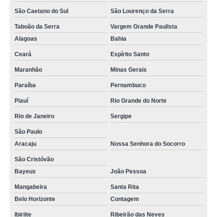
madeira ecológica para revestimento São Paulo
São Caetano do Sul
São Lourenço da Serra
onde vende madeira plástica ecológica para deck Alagoas
Taboão da Serra
Vargem Grande Paulista
onde vende madeira ecológica deck Mangabeira
Alagoas
Bahia
onde vende madeira ecológica deck sustentável Caierias
Ceará
Espírito Santo
venda de madeira ecológica deck Embu das Artes
Maranhão
Minas Gerais
madeira ecológica para deck sustentável Bayeux
Paraíba
Pernambuco
Piauí
Rio Grande do Norte
madeira ecológica para fachada orçamento Teresina
Rio de Janeiro
Sergipe
madeira ecológica para fachada São Caetano do Sul
São Paulo
onde vende madeira ecológica para deck sustentável Natal
Aracaju
Nossa Senhora do Socorro
venda de madeira ecológica para revestimento Fortaleza
São Cristóvão
venda de madeira ecológica fachada Eusébio
Bayeux
João Pessoa
venda de madeira ecológica deck sustentável Juazeiro do Norte
Mangabeira
Santa Rita
Belo Horizonte
Contagem
madeira ecológica fachada sustentável Mogi das Cruzes
Ibiriite
Ribeirão das Neves