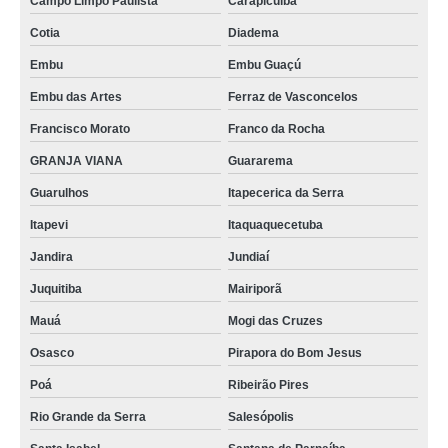
Campo Limpo Paulista
Carapicuíba
onde compro porta pallet industrial São Bernardo do Campo
Cotia
Diadema
rack porta pallet valor Sobral
Embu
Embu Guaçú
porta pallet para mercados Ferraz de Vasconcelos
Embu das Artes
Ferraz de Vasconcelos
porta pallet industrial Rio de Janeiro
Francisco Morato
Franco da Rocha
loja de rack porta pallet Santa Rita
GRANJA VIANA
Guararema
onde compro porta pallet para corredor estreito São Lourenço da Serra
Guarulhos
Itapecerica da Serra
estante porta pallet Ribeirão das Neves
Itapevi
Itaquaquecetuba
rack porta pallet João Pessoa
Jandira
Jundiaí
loja de porta pallet armazenamento ABCD
Juquitiba
Mairiporã
loja de porta pallet para empresas Itapevi
Mauá
Mogi das Cruzes
onde compro porta pallet para mercados Belo Horizonte
Osasco
Pirapora do Bom Jesus
porta pallet armazenamento São Gonçalo do Amarante
Poá
Ribeirão Pires
porta pallet para corredor estreito ALDEIA DA SERRA
Rio Grande da Serra
Salesópolis
loja de rack porta pallet Salesópolis