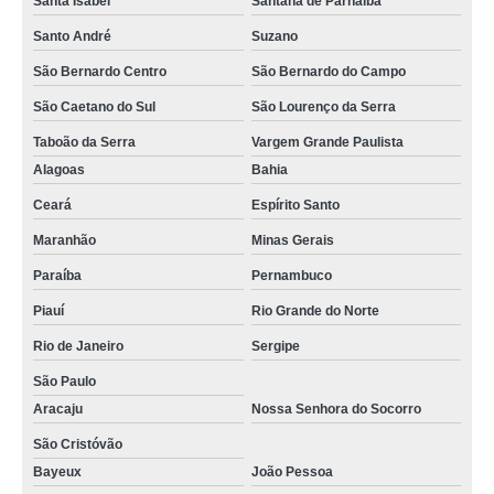
Santa Isabel
Santana de Parnaíba
loja de porta pallet para mercados São Luís
Santo André
Suzano
São Bernardo Centro
São Bernardo do Campo
loja de porta pallet convencional Pernambuco
São Caetano do Sul
São Lourenço da Serra
porta pallet industrial Osasco
Taboão da Serra
Vargem Grande Paulista
rack porta pallet valor Alagoas
Alagoas
Bahia
onde compro porta pallet para mercados ARUJÁ
Ceará
Espírito Santo
loja de porta pallet industrial Salvador
Maranhão
Minas Gerais
onde compro porta pallet convencional Caieiras
Paraíba
Pernambuco
onde compro porta pallet para empresas Ferraz de Vasconcelos
Piauí
Rio Grande do Norte
rack porta pallet Caucaia
Rio de Janeiro
Sergipe
onde compro porta pallet para armazenamento Vargem Grande Paulista
São Paulo
Aracaju
Nossa Senhora do Socorro
onde compro porta pallet para corredor estreito Barueri
São Cristóvão
Bayeux
João Pessoa