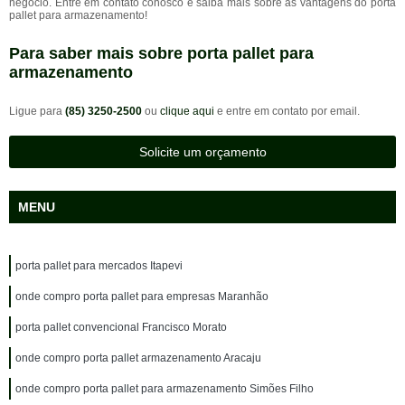
negócio. Entre em contato conosco e saiba mais sobre as vantagens do porta
pallet para armazenamento!
Para saber mais sobre porta pallet para
armazenamento
Ligue para
(85) 3250-2500
ou
clique aqui
e entre em contato por email.
Solicite um orçamento
MENU
porta pallet para mercados Itapevi
onde compro porta pallet para empresas Maranhão
porta pallet convencional Francisco Morato
onde compro porta pallet armazenamento Aracaju
onde compro porta pallet para armazenamento Simões Filho