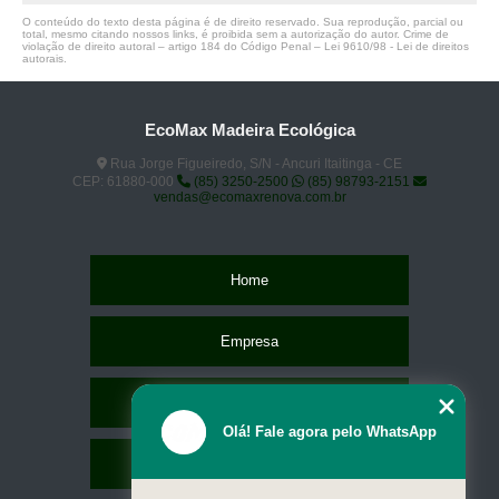
O conteúdo do texto desta página é de direito reservado. Sua reprodução, parcial ou
total, mesmo citando nossos links, é proibida sem a autorização do autor. Crime de
violação de direito autoral – artigo 184 do Código Penal –
Lei 9610/98 - Lei de direitos
autorais
.
EcoMax Madeira Ecológica
Rua Jorge Figueiredo, S/N - Ancuri Itaitinga - CE
CEP: 61880-000
(85) 3250-2500
(85) 98793-2151
vendas@ecomaxrenova.com.br
Home
Empresa
Missão
Olá! Fale agora pelo WhatsApp
Serviços