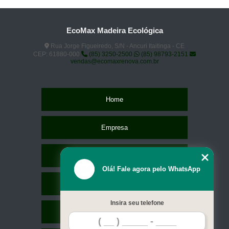
EcoMax Madeira Ecológica
Rua Jorge Figueiredo, S/N - Ancuri Itaitinga - CE
CEP: 61880-000
(85) 3250-2500
(85) 98793-2151
vendas@ecomaxrenova.com.br
Home
Empresa
Missão
Olá! Fale agora pelo WhatsApp
Serviços
Insira seu telefone
Contato