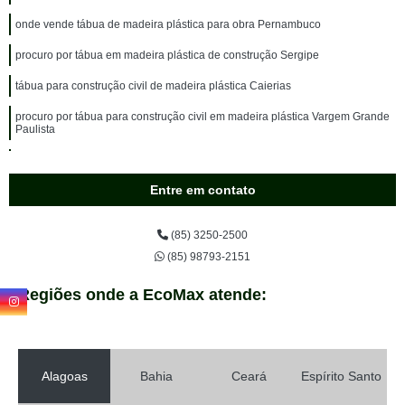
onde vende tábua de madeira plástica para obra Pernambuco
procuro por tábua em madeira plástica de construção Sergipe
tábua para construção civil de madeira plástica Caierias
procuro por tábua para construção civil em madeira plástica Vargem Grande
Paulista
tábua de madeira plástica para obra Guararema
Entre em contato
onde vende tábua de madeira plástica para obra Biritiba Mirim
procuro por tábua madeira plástica de construção Mauá
(85) 3250-2500
tábua para construção civil em madeira plástica orçar Cajamar
(85) 98793-2151
procuro por tábua em madeira plástica para construção Jandira
Regiões onde a EcoMax atende:
tábua de madeira plástica construção Pirapora do Bom Jesus
tábua para construção civil em madeira plástica orçar São Luís
tábua em madeira plástica para obra GRANJA VIANA
Alagoas
Bahia
Ceará
Espírito Santo