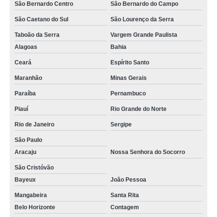
procuro por tábua de madeira plástica construção Minas Gerais
São Bernardo Centro
São Bernardo do Campo
onde vende tábua para construção civil de madeira plástica Alphaville
São Caetano do Sul
São Lourenço da Serra
tábua para construção civil em madeira plástica Recife
Taboão da Serra
Vargem Grande Paulista
Alagoas
Bahia
tábua construção em madeira plástica orçar Recife
Ceará
Espírito Santo
tábua de madeira plástica construção Rio Grande da Serra
Maranhão
Minas Gerais
onde vende tábua de madeira plástica para construção Eusébio
Paraíba
Pernambuco
onde vende tábua em madeira plástica de construção João Pessoa
Piauí
Rio Grande do Norte
onde vende tábua construção de madeira plástica Pirapora do Bom Jesus
Rio de Janeiro
Sergipe
procuro por tábua construção em madeira plástica São Lourenço da Serra
São Paulo
onde vende tábua de madeira plástica construção Arujá
Aracaju
Nossa Senhora do Socorro
procuro por tábua construção de madeira plástica Macaíba
São Cristóvão
Bayeux
João Pessoa
procuro por tábua de madeira plástica para obra ABCD
Mangabeira
Santa Rita
procuro por tábua madeira plástica de construção Fortaleza
Belo Horizonte
Contagem
procuro por tábua construção em madeira plástica Mairiporã