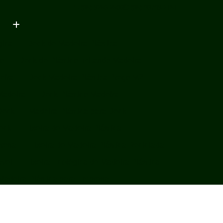
(85) 3250-2500
(85) 98793-2151
gica
Deck de Madeira Plástica
ço
Deck de Plástico Imitando Madeira
eira
Deck Madeira Plástica Preço M2
Madeira
Deck Plástico Madeira
Deck
Madeira Plástica para Deck
Deck
Lixeira de Madeira Plástica
presa
Lixeira de Madeira Plástica Reciclada
ável
Lixeira Ecológica de Madeira Plástica
 Madeira Plástica para Empresa
 Madeira Plástica Sustentável
Plástica
Lixeira em Madeira Plástica