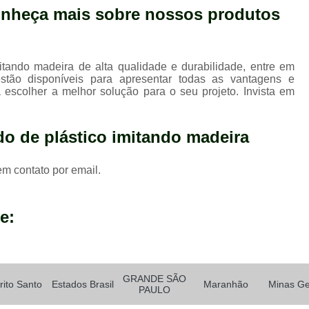
Tábua em Madeira Plástica para Cons
onheça mais sobre nossos produtos
Tábua Madeira
Tábua para Construç
tando madeira de alta qualidade e durabilidade, entre em
Tábua para Construç
tão disponíveis para apresentar todas as vantagens e
 escolher a melhor solução para o seu projeto. Invista em
do de plástico imitando madeira
em contato por email.
e:
GRANDE SÃO
rito Santo
Estados Brasil
Maranhão
Minas Ge
PAULO