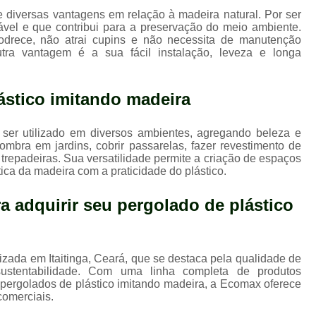
Madeira Plástica para Perg
e diversas vantagens em relação à madeira natural. Por ser
ntável e que contribui para a preservação do meio ambiente.
Pergolado de Madeira de Plás
podrece, não atrai cupins e não necessita de manutenção
tra vantagem é a sua fácil instalação, leveza e longa
Pergolado de Madeir
Pergolado de Madeira Plástica Pre
ástico imitando madeira
Pergolado em Madeira Plá
Pergolado Madeira Plástica
 ser utilizado em diversos ambientes, agregando beleza e
sombra em jardins, cobrir passarelas, fazer revestimento de
Estante Porta Pallet
Porta Palle
repadeiras. Sua versatilidade permite a criação de espaços
ica da madeira com a praticidade do plástico.
Porta Pallet Industrial
Porta Pallet para Corredor E
a adquirir seu pergolado de plástico
Porta Pallet para 
Tábua Construção de Madeira Plást
izada em Itaitinga, Ceará, que se destaca pela qualidade de
Tábua de Madeira Plástica Construçã
stentabilidade. Com uma linha completa de produtos
 e pergolados de plástico imitando madeira, a Ecomax oferece
Tábua de Madeira Plástica para Obr
comerciais.