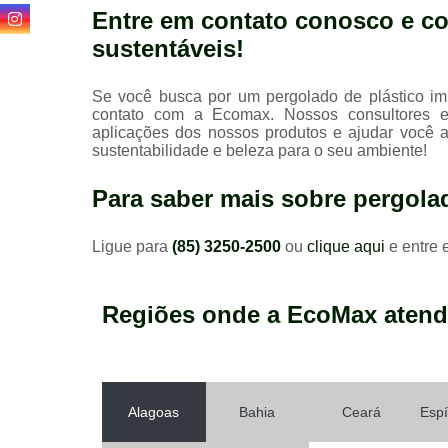
Entre em contato conosco e c
sustentáveis!
Se você busca por um pergolado de plástico imi
contato com a Ecomax. Nossos consultores es
aplicações dos nossos produtos e ajudar você a
sustentabilidade e beleza para o seu ambiente!
Para saber mais sobre pergola
Ligue para
(85) 3250-2500
ou
clique aqui
e entre 
Regiões onde a EcoMax atend
Alagoas
Bahia
Ceará
Espí